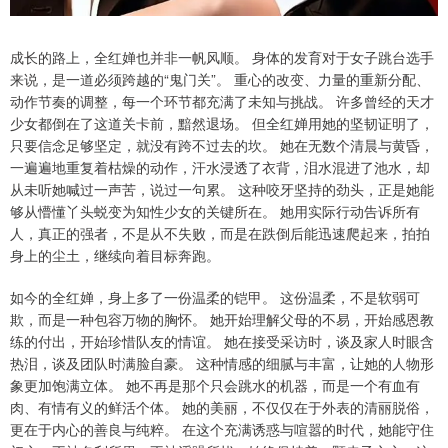
成长的路上，全红婵也并非一帆风顺。 身体的发育对于女子跳台选手
来说，是一道必须跨越的“鬼门关”。 重心的改变、力量的重新分配、
动作节奏的调整，每一个环节都充满了未知与挑战。 许多曾经的天才
少女都倒在了这道关卡前，黯然退场。 但全红婵用她的坚韧证明了，
只要信念足够坚定，就没有跨不过去的坎。 她在无数个清晨与黄昏，
一遍遍地重复着枯燥的动作，汗水浸透了衣背，泪水混进了池水，却
从未听她喊过一声苦，说过一句累。 这种咬牙坚持的劲头，正是她能
够从懵懂丫头蜕变为知性少女的关键所在。 她用实际行动告诉所有
人，真正的强者，不是从不失败，而是在跌倒后能迅速爬起来，拍拍
身上的尘土，继续向着目标奔跑。
如今的全红婵，身上多了一份温柔的铠甲。 这份温柔，不是软弱可
欺，而是一种包容万物的胸怀。 她开始理解父母的不易，开始感恩教
练的付出，开始珍惜队友的情谊。 她在接受采访时，谈及家人时眼含
热泪，谈及团队时满脸自豪。 这种情感的细腻与丰富，让她的人物形
象更加饱满立体。 她不再是那个只会跳水的机器，而是一个有血有
肉、有情有义的鲜活个体。 她的美丽，不仅仅在于外表的清丽脱俗，
更在于内心的善良与纯粹。 在这个充满诱惑与喧嚣的时代，她能守住