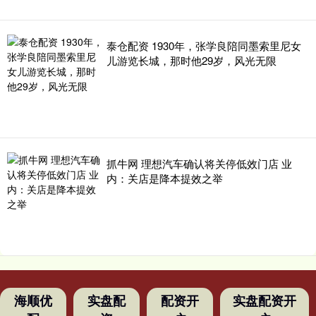
泰仓配资 1930年，张学良陪同墨索里尼女
儿游览长城，那时他29岁，风光无限
抓牛网 理想汽车确认将关停低效门店 业
内：关店是降本提效之举
海顺优
实盘配
配资开
实盘配资开