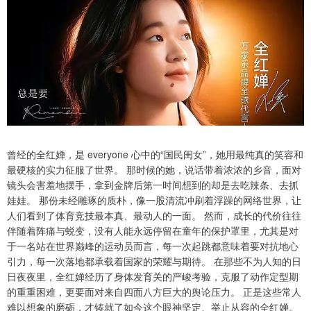
曾经的全红婵，是 everyone 心中的“国民闺女”，她用最纯真的笑容和
最硬核的实力征服了世界。 那时候的她，说话带着浓浓的乡音，面对
镜头会害羞地摆手，拿到金牌后第一时间想到的却是去吃辣条、去抓
娃娃。 那份未经雕琢的质朴，像一股清流冲刷着浮躁的网络世界，让
人们看到了体育竞技最本真、最动人的一面。 然而，成长的代价往往
伴随着阵痛与蜕变，没有人能永远停留在童年的保护罩里，尤其是对
于一名站在世界巅峰的运动员而言，每一次起跳都意味着要对抗地心
引力，每一次落地都承载着国家的荣耀与期待。 在那些不为人知的日
日夜夜里，全红婵经历了身体发育关的严峻考验，克服了动作定型期
的重重困难，更要面对来自四面八方巨大的舆论压力。 正是这些常人
难以想象的磨砺，才铸就了如今这个眼神坚定、举止从容的全红婵。