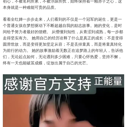
初心，不被名利所累，不被浮躁所扰，始终保持着一颗赤子之心，这
本身就是一种难能可贵的品质。
看着全红婵一步步走来，人们看到的不仅是一个冠军的诞生，更是一
个普通女孩在梦想驱动下不断超越自我的励志故事。她的变化，是时
间给予努力者最好的馈赠。 从懵懂到知性，从青涩到成熟，每一步都
走得坚实有力。 她用自己的经历诠释了什么是真正的成长：不是变得
圆滑世故，而是变得更加坚定从容；不是丢掉童真，而是将童真转化
为前行的动力。 她的故事激励着无数正在追梦路上的年轻人，告诉他
们，无论起点如何，无论遇到多少困难，只要心怀热爱，坚持不懈，
终有一天也能破茧成蝶，绽放出属于自己的光芒。