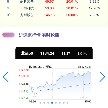
8
耐科装备
49.67
20.01%
6.83%
9
一博科技
53.33
20.01%
17.26%
10
方邦股份
146.16
20.00%
7.68%
沪深京行情 实时轮播
北证50
1134.24
11.37
1.01%