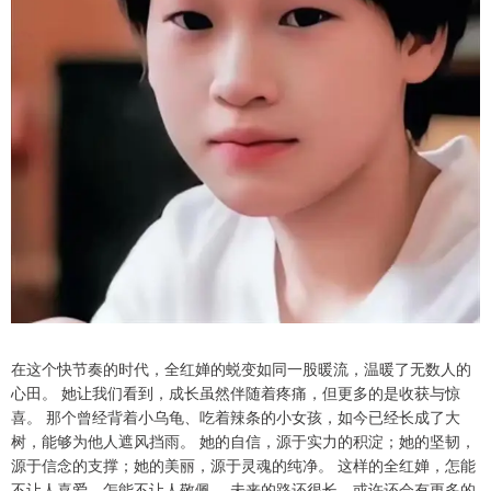
在这个快节奏的时代，全红婵的蜕变如同一股暖流，温暖了无数人的
心田。 她让我们看到，成长虽然伴随着疼痛，但更多的是收获与惊
喜。 那个曾经背着小乌龟、吃着辣条的小女孩，如今已经长成了大
树，能够为他人遮风挡雨。 她的自信，源于实力的积淀；她的坚韧，
源于信念的支撑；她的美丽，源于灵魂的纯净。 这样的全红婵，怎能
不让人喜爱，怎能不让人敬佩。 未来的路还很长，或许还会有更多的