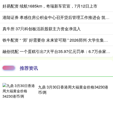
好易配资 续航1685km，奇瑞新车官宣，7月12日上市
港陆证券 孝感住房公积金中心召开贷后管理工作推进会 筑牢资金安全防线
真牛所 37只科创板活跃股获主力资金净流入
铁牛配资 “ ‘郑’ 好需要你 未来皆可期 ” 2026郑州·大学生集中毕业典礼举行
融创优配 一个蛋糕引出7大平台35.97亿元罚单：6.7万余家“幽灵店铺”黑产调查
推荐资讯
九鼎 3月30日香港周大福黄金价格34230港
币/两