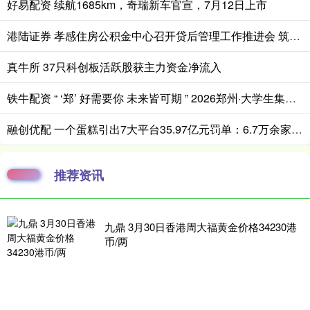
好易配资 续航1685km，奇瑞新车官宣，7月12日上市
港陆证券 孝感住房公积金中心召开贷后管理工作推进会 筑牢资金安全防线
真牛所 37只科创板活跃股获主力资金净流入
铁牛配资 “ ‘郑’ 好需要你 未来皆可期 ” 2026郑州·大学生集中毕业典礼举行
融创优配 一个蛋糕引出7大平台35.97亿元罚单：6.7万余家“幽灵店铺”黑产调查
推荐资讯
九鼎 3月30日香港周大福黄金价格34230港
币/两