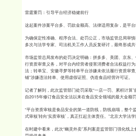
雷霆重罚：引导平台经济稳健前行
这起案件涉案平台多、罚款金额高、法律适用复杂，是平台
为确保定性准确、程序合法、处罚公正，市场监管总局审慎
多次与法学专家、司法机关工作人员反复研讨，最终形成共
市场监管总局发布的处罚决定明确：拼多多、美团、京东、
行资质审查义务，对平台内经营者侵害消费者合法权益行为
法；转单宝、安徽寻梦等转单平台涉嫌未依法履行资质审查
铺”涉嫌违法转单、使用虚假证照、伪造食品经营许可证。
记者了解到，此次监管部门处罚采取“一店一罚、累积计算”
自2015年修订食品安全法以来在食品安全领域的最大金额
“平台资质审核是食品安全的第一道防线，防线崩塌，整个监
式审核’转向‘实质审核’，真正扛起主体责任。”北京大学法
在时建中看来，此次“幽灵外卖”系列案是监管部门强化线
罚提供参考。