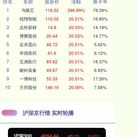
排名
名称
最新价
涨幅
换手率
1
N展芯
116.52
396.89%
79.39%
2
锐翔智能
110.02
20.21%
16.80%
3
志特新材
14.8
20.03%
14.18%
4
博腾股份
20.44
20.02%
14.77%
5
近岸蛋白
46.72
20.01%
5.62%
6
毕得医药
61.6
20.01%
6.12%
7
五洲医疗
83.62
20.01%
18.37%
8
耐科装备
49.67
20.01%
6.83%
9
一博科技
53.33
20.01%
17.26%
10
方邦股份
146.16
20.00%
7.68%
沪深京行情 实时轮播
沪深300
4694.44
北
43.13
0.93%