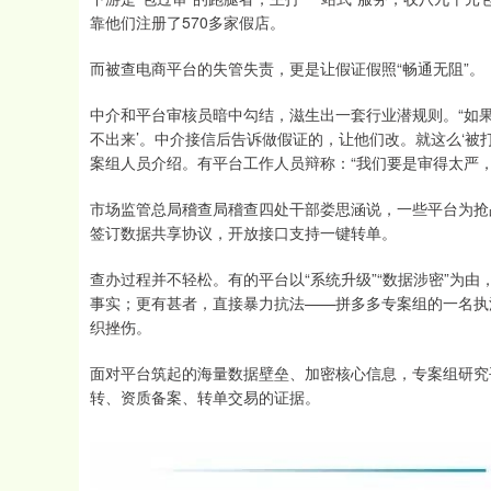
靠他们注册了570多家假店。
而被查电商平台的失管失责，更是让假证假照“畅通无阻”。
中介和平台审核员暗中勾结，滋生出一套行业潜规则。“如果
不出来’。中介接信后告诉做假证的，让他们改。就这么‘被
案组人员介绍。有平台工作人员辩称：“我们要是审得太严，
市场监管总局稽查局稽查四处干部娄思涵说，一些平台为抢
签订数据共享协议，开放接口支持一键转单。
查办过程并不轻松。有的平台以“系统升级”“数据涉密”为
事实；更有甚者，直接暴力抗法——拼多多专案组的一名执
织挫伤。
面对平台筑起的海量数据壁垒、加密核心信息，专案组研究
转、资质备案、转单交易的证据。