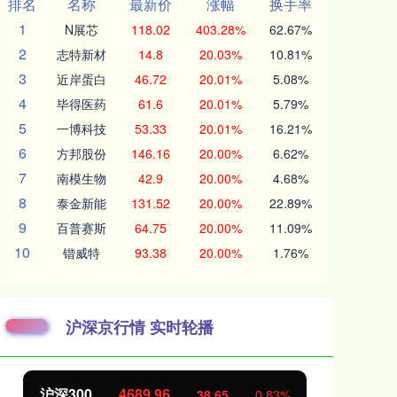
排名
名称
最新价
涨幅
换手率
1
N展芯
118.02
403.28%
62.67%
2
志特新材
14.8
20.03%
10.81%
3
近岸蛋白
46.72
20.01%
5.08%
4
毕得医药
61.6
20.01%
5.79%
5
一博科技
53.33
20.01%
16.21%
6
方邦股份
146.16
20.00%
6.62%
7
南模生物
42.9
20.00%
4.68%
8
泰金新能
131.52
20.00%
22.89%
9
百普赛斯
64.75
20.00%
11.09%
10
锴威特
93.38
20.00%
1.76%
沪深京行情 实时轮播
北证50
1129.72
创
6.84
0.61%