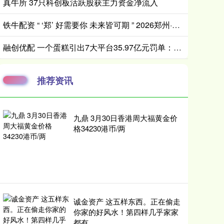
真牛所 37只科创板活跃股获主力资金净流入
铁牛配资 “ ‘郑’ 好需要你 未来皆可期 ” 2026郑州·大学生集中毕业典礼举行
融创优配 一个蛋糕引出7大平台35.97亿元罚单：6.7万余家“幽灵店铺”黑产调查
推荐资讯
九鼎 3月30日香港周大福黄金价
格34230港币/两
诚金资产 这五样东西。正在偷走
你家的好风水！第四样几乎家家
都有。