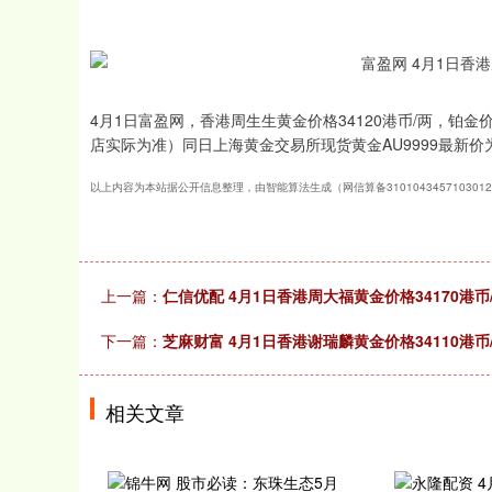
4月1日富盈网，香港周生生黄金价格34120港币/两，铂金价
店实际为准）同日上海黄金交易所现货黄金AU9999最新价为7
以上内容为本站据公开信息整理，由智能算法生成（网信算备310104345710301
上一篇：
仁信优配 4月1日香港周大福黄金价格34170港币
下一篇：
芝麻财富 4月1日香港谢瑞麟黄金价格34110港币
相关文章
深证成指
14295.08
.16
0.49%
184.96
1