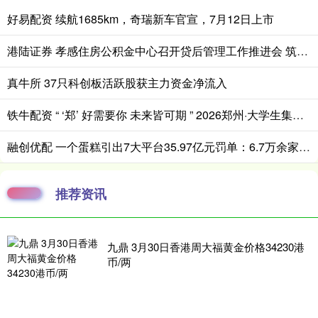
好易配资 续航1685km，奇瑞新车官宣，7月12日上市
港陆证券 孝感住房公积金中心召开贷后管理工作推进会 筑牢资金安全防线
真牛所 37只科创板活跃股获主力资金净流入
铁牛配资 “ ‘郑’ 好需要你 未来皆可期 ” 2026郑州·大学生集中毕业典礼举行
融创优配 一个蛋糕引出7大平台35.97亿元罚单：6.7万余家“幽灵店铺”黑产调查
推荐资讯
九鼎 3月30日香港周大福黄金价格34230港
币/两