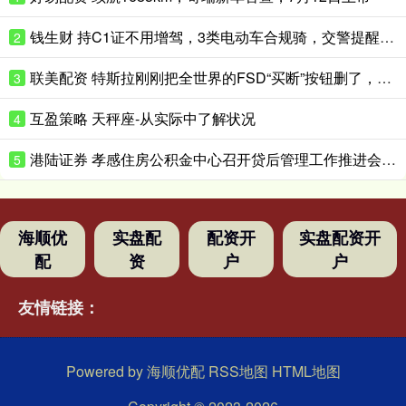
钱生财 持C1证不用增驾，3类电动车合规骑，交警提醒：还有4种不能随便骑
2
联美配资 特斯拉刚刚把全世界的FSD“买断”按钮删了，唯独留下中国大陆！
3
互盈策略 天秤座-从实际中了解状况
4
港陆证券 孝感住房公积金中心召开贷后管理工作推进会 筑牢资金安全防线
5
海顺优
实盘配
配资开
实盘配资开
配
资
户
户
友情链接：
Powered by
海顺优配
RSS地图
HTML地图