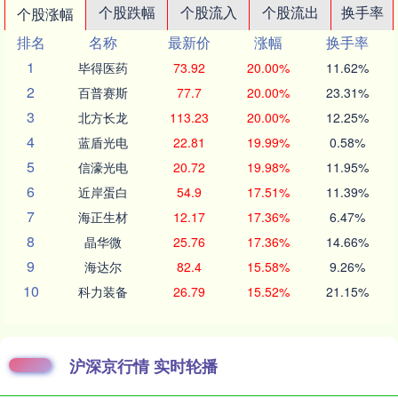
个股跌幅
个股流入
个股流出
换手率
个股涨幅
排名
名称
最新价
涨幅
换手率
1
毕得医药
73.92
20.00%
11.62%
2
百普赛斯
77.7
20.00%
23.31%
3
北方长龙
113.23
20.00%
12.25%
4
蓝盾光电
22.81
19.99%
0.58%
5
信濠光电
20.72
19.98%
11.95%
6
近岸蛋白
54.9
17.51%
11.39%
7
海正生材
12.17
17.36%
6.47%
8
晶华微
25.76
17.36%
14.66%
9
海达尔
82.4
15.58%
9.26%
10
科力装备
26.79
15.52%
21.15%
沪深京行情 实时轮播