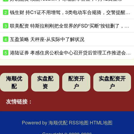
钱生财 持C1证不用增驾，3类电动车合规骑，交警提醒：还有4种不能随便骑
2
联美配资 特斯拉刚刚把全世界的FSD“买断”按钮删了，唯独留下中国大陆！
3
互盈策略 天秤座-从实际中了解状况
4
港陆证券 孝感住房公积金中心召开贷后管理工作推进会 筑牢资金安全防线
5
海顺优
实盘配
配资开
实盘配资开
配
资
户
户
友情链接：
Powered by
海顺优配
RSS地图
HTML地图