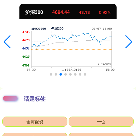
北证50
1134.24
%
11.37
1.01
话题标签
金河配资
一位