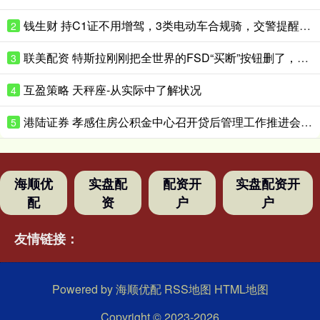
钱生财 持C1证不用增驾，3类电动车合规骑，交警提醒：还有4种不能随便骑
2
联美配资 特斯拉刚刚把全世界的FSD“买断”按钮删了，唯独留下中国大陆！
3
互盈策略 天秤座-从实际中了解状况
4
港陆证券 孝感住房公积金中心召开贷后管理工作推进会 筑牢资金安全防线
5
海顺优
实盘配
配资开
实盘配资开
配
资
户
户
友情链接：
Powered by
海顺优配
RSS地图
HTML地图
Copyright
© 2023-2026