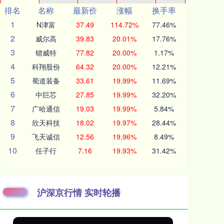
排名
名称
最新价
涨幅
换手率
1
N津富
37.49
114.72%
77.46%
2
威尔高
39.83
20.01%
17.76%
3
锴威特
77.82
20.00%
1.17%
4
科翔股份
64.32
20.00%
12.21%
5
蜀道装备
33.61
19.99%
11.69%
6
中巨芯
27.85
19.99%
32.20%
7
广哈通信
19.03
19.99%
5.84%
8
欣天科技
18.02
19.97%
28.44%
9
飞天诚信
12.56
19.96%
8.49%
10
任子行
7.16
19.93%
31.42%
沪深京行情 实时轮播