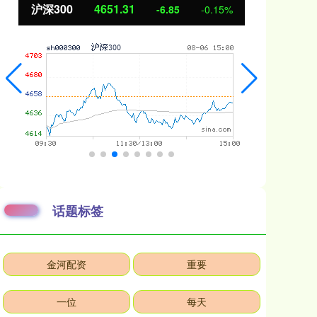
沪深300
4651.31
北
-6.85
-0.15%
话题标签
金河配资
重要
一位
每天