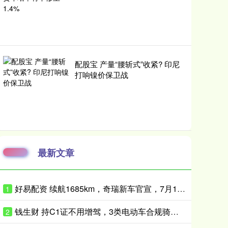
配股宝 产量“腰斩式”收紧? 印尼
打响镍价保卫战
最新文章
好易配资 续航1685km，奇瑞新车官宣，7月12日上市
1
钱生财 持C1证不用增驾，3类电动车合规骑，交警提醒：还有4种不能随便骑
2