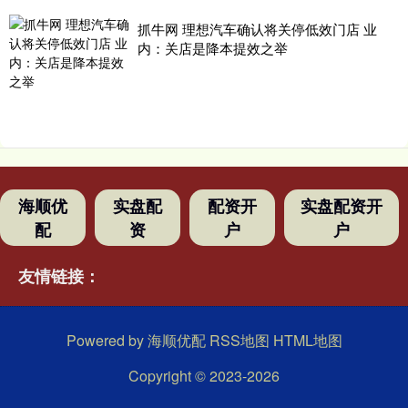
抓牛网 理想汽车确认将关停低效门店 业
内：关店是降本提效之举
海顺优
实盘配
配资开
实盘配资开
配
资
户
户
友情链接：
Powered by
海顺优配
RSS地图
HTML地图
Copyright
© 2023-2026