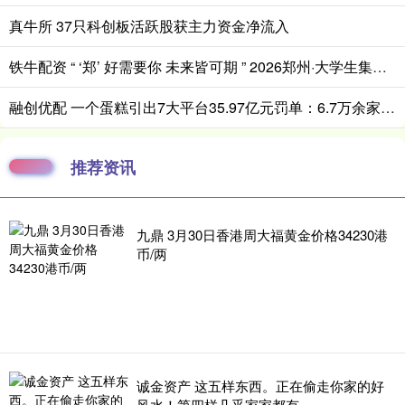
真牛所 37只科创板活跃股获主力资金净流入
铁牛配资 “ ‘郑’ 好需要你 未来皆可期 ” 2026郑州·大学生集中毕业典礼举行
融创优配 一个蛋糕引出7大平台35.97亿元罚单：6.7万余家“幽灵店铺”黑产调查
推荐资讯
九鼎 3月30日香港周大福黄金价格34230港
币/两
诚金资产 这五样东西。正在偷走你家的好
风水！第四样几乎家家都有。