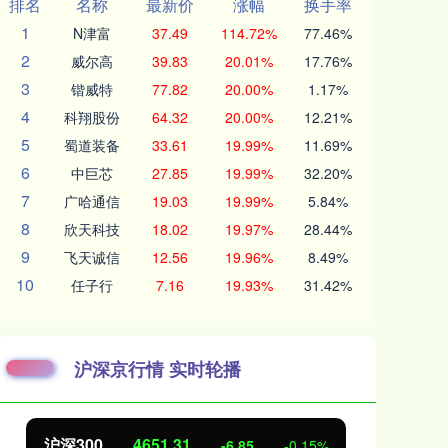
排名
名称
最新价
涨幅
换手率
1
N津富
37.49
114.72%
77.46%
2
威尔高
39.83
20.01%
17.76%
3
锴威特
77.82
20.00%
1.17%
4
科翔股份
64.32
20.00%
12.21%
5
蜀道装备
33.61
19.99%
11.69%
6
中巨芯
27.85
19.99%
32.20%
7
广哈通信
19.03
19.99%
5.84%
8
欣天科技
18.02
19.97%
28.44%
9
飞天诚信
12.56
19.96%
8.49%
10
任子行
7.16
19.93%
31.42%
沪深京行情 实时轮播
沪深300
4651.31
北
-6.85
-0.15%