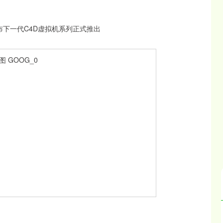
深证成指
14110.12
57%
-34.08
-0.24%