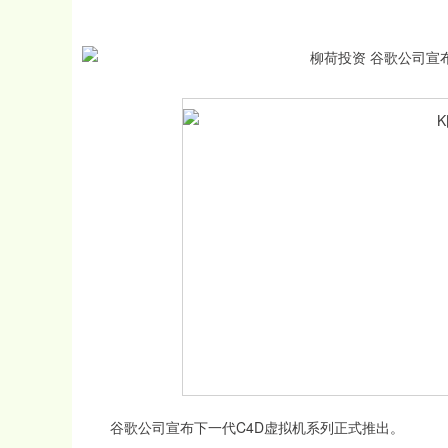
谷歌公司宣布下一代C4D虚拟机系列正式推出。
上证指数
3900.35
00
-0.01%
21.92
0.