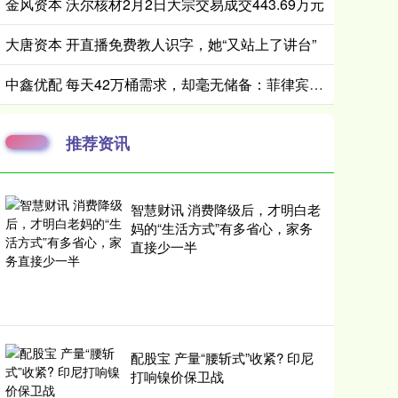
金风资本 沃尔核材2月2日大宗交易成交443.69万元
大唐资本 开直播免费教人识字，她“又站上了讲台”
中鑫优配 每天42万桶需求，却毫无储备：菲律宾为何把自己逼到绝境？
推荐资讯
智慧财讯 消费降级后，才明白老
妈的“生活方式”有多省心，家务
直接少一半
配股宝 产量“腰斩式”收紧? 印尼
打响镍价保卫战