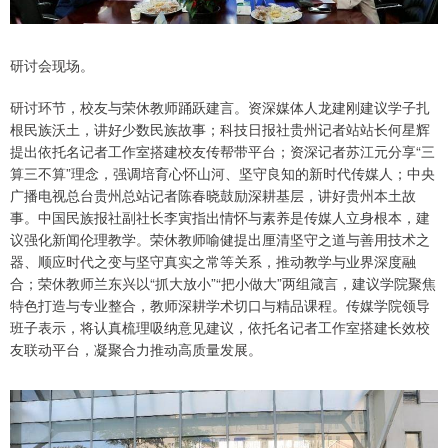
研讨会现场。
研讨环节，校友与荣休教师踊跃建言。资深媒体人龙建刚建议学子扎
根民族沃土，讲好少数民族故事；科技日报社贵州记者站站长何星辉
提出依托名记者工作室搭建校友传帮带平台；资深记者苏江元分享“三
算三不算”理念，强调培育心怀山河、坚守良知的新时代传媒人；中央
广播电视总台贵州总站记者陈春晓鼓励深耕基层，讲好贵州本土故
事。中国民族报社副社长李寅指出情怀与素养是传媒人立身根本，建
议强化新闻伦理教学。荣休教师喻健提出厘清坚守之道与善用技术之
器、顺应时代之变与坚守真实之常等关系，推动教学与业界深度融
合；荣休教师兰东兴以“抓大放小”“把小做大”两组箴言，建议学院聚焦
特色打造与专业整合，教师深耕学术切口与精品课程。传媒学院领导
班子表示，将认真梳理吸纳意见建议，依托名记者工作室搭建长效校
友联动平台，凝聚合力推动高质量发展。