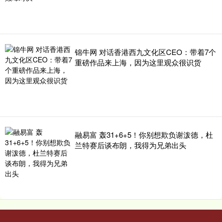
锦牛网 对话香港西九文化区CEO：带着7个
重磅作品来上海，因为这里观众很识货
融易富 轰31+6+5！你别想欺负谢泼德，杜
兰特赛后谈布朗，我得为兄弟出头