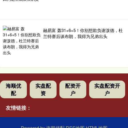
融易富 轰31+6+5！你别想欺负谢泼德，杜
兰特赛后谈布朗，我得为兄弟出头
海顺优
实盘配
配资开
实盘配资开
配
资
户
户
友情链接：
Powered by
海顺优配
RSS地图
HTML地图