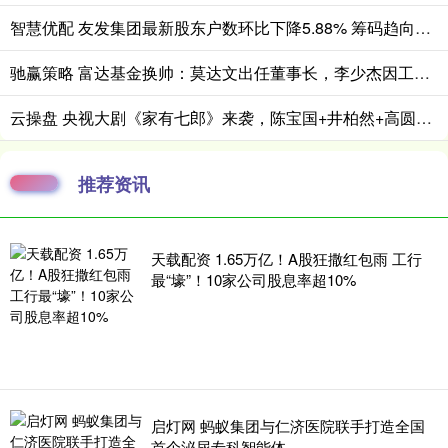
智慧优配 友发集团最新股东户数环比下降5.88% 筹码趋向集中
驰赢策略 富达基金换帅：莫达文出任董事长，李少杰因工作调整离任
云操盘 央视大剧《家有七郎》来袭，陈宝国+井柏然+高圆圆，网友评论葫芦娃既视感笑疯全网
推荐资讯
天载配资 1.65万亿！A股狂撒红包雨 工行
最“壕”！10家公司股息率超10%
启灯网 蚂蚁集团与仁济医院联手打造全国
首个泌尿专科智能体